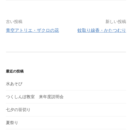
古い投稿
新しい投稿
青空アトリエ・ザクロの花
蚊取り線香・かたつむり
投
稿
ナ
ビ
最近の投稿
ゲ
水あそび
ー
つくしんぼ教室 来年度説明会
シ
七夕の笹切り
ョ
ン
夏祭り