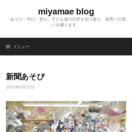
コ
miyamae blog
ン
テ
「あそび・学び・育ち」子ども達の日常を切り取り、保育への思
いを綴ります。
ン
ツ
へ
メニュー
ス
キ
ッ
プ
新聞あそび
2021年6月12日